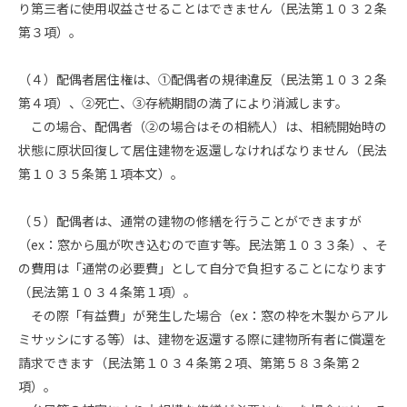
り第三者に使用収益させることはできません（民法第１０３２条
第３項）。
（４）配偶者居住権は、①配偶者の規律違反（民法第１０３２条
第４項）、②死亡、③存続期間の満了により消滅します。
この場合、配偶者（②の場合はその相続人）は、相続開始時の
状態に原状回復して居住建物を返還しなければなりません（民法
第１０３５条第１項本文）。
（５）配偶者は、通常の建物の修繕を行うことができますが
（ex：窓から風が吹き込むので直す等。民法第１０３３条）、そ
の費用は「通常の必要費」として自分で負担することになります
（民法第１０３４条第１項）。
その際「有益費」が発生した場合（ex：窓の枠を木製からアル
ミサッシにする等）は、建物を返還する際に建物所有者に償還を
請求できます（民法第１０３４条第２項、第第５８３条第２
項）。