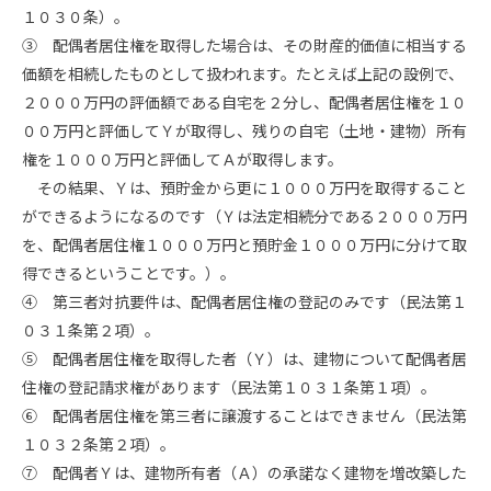
１０３０条）。
③ 配偶者居住権を取得した場合は、その財産的価値に相当する
価額を相続したものとして扱われます。たとえば上記の設例で、
２０００万円の評価額である自宅を２分し、配偶者居住権を１０
００万円と評価してＹが取得し、残りの自宅（土地・建物）所有
権を１０００万円と評価してＡが取得します。
その結果、Ｙは、預貯金から更に１０００万円を取得すること
ができるようになるのです（Ｙは法定相続分である２０００万円
を、配偶者居住権１０００万円と預貯金１０００万円に分けて取
得できるということです。）。
④ 第三者対抗要件は、配偶者居住権の登記のみです（民法第１
０３１条第２項）。
⑤ 配偶者居住権を取得した者（Ｙ）は、建物について配偶者居
住権の登記請求権があります（民法第１０３１条第１項）。
⑥ 配偶者居住権を第三者に譲渡することはできません（民法第
１０３２条第２項）。
⑦ 配偶者Ｙは、建物所有者（Ａ）の承諾なく建物を増改築した