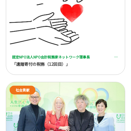
認定NPO法人NPO会計税務家ネットワーク理事長 一般社団法人 全国レガシーギフト協会理事 税理士 脇坂 誠也
「遺贈寄付の税務（12回目）」
社会貢献