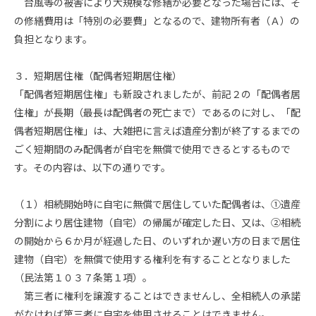
台風等の被害により大規模な修繕が必要となった場合には、そ
の修繕費用は「特別の必要費」となるので、建物所有者（Ａ）の
負担となります。
３．短期居住権（配偶者短期居住権）
「配偶者短期居住権」も新設されましたが、前記２の「配偶者居
住権」が長期（最長は配偶者の死亡まで）であるのに対し、「配
偶者短期居住権」は、大雑把に言えば遺産分割が終了するまでの
ごく短期間のみ配偶者が自宅を無償で使用できるとするもので
す。その内容は、以下の通りです。
（１）相続開始時に自宅に無償で居住していた配偶者は、①遺産
分割により居住建物（自宅）の帰属が確定した日、又は、②相続
の開始から６か月が経過した日、のいずれか遅い方の日まで居住
建物（自宅）を無償で使用する権利を有することとなりました
（民法第１０３７条第１項）。
第三者に権利を譲渡することはできませんし、全相続人の承諾
がなければ第三者に自宅を使用させることはできません。