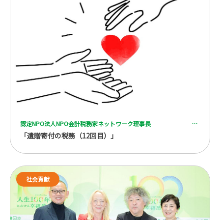
認定NPO法人NPO会計税務家ネットワーク理事長 一般社団法人 全国レガシーギフト協会理事 税理士 脇坂 誠也
「遺贈寄付の税務（12回目）」
社会貢献