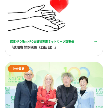
認定NPO法人NPO会計税務家ネットワーク理事長 一般社団法人 全国レガシーギフト協会理事 税理士 脇坂 誠也
「遺贈寄付の税務（12回目）」
社会貢献