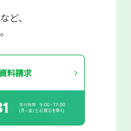
など、
。
資料請求