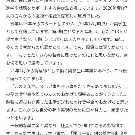
活費、住居費などを給付するだけでなく、ソーシャルワーカーが
進学や就職をサポートする伴走型支援しています。
2020
年度は
7
人の方々からの遺贈や相続財産寄付が原資でした。
事業は
16
年からスタートして
47
人（
20
年
12
月時点）が奨学生
として在籍しています。第
5
期生となる
20
年度は、新たに
13
人が
奨学生となり、
6
期（
21
年度）は
10
人を予定しています。毎年、
多くの若者からの応募があります。でも、原資には限りがありま
す。「もっとたくさんの若者に届けたいのに」と思いながら、身
を切る思いで選考しています。
21年
4
月から調理師として働く奨学生は卒業にあたり、こう振
り返ってくれました。
「この２年間、楽しい事も辛い事もたくさんありましたが、こ
の夢の奨学金や周りの支えのおかげで頑張ることができました。
勉強も遊びも充実した生活が送れたのは奨学金のおかげだと思い
ます。これからも自分の夢の実現のために日々努力し、頑張りた
いと思います」
一般的な奨学金と異なり、社会人でも利用できるのも特徴で
す。ある奨学生はこう言います。「僕は一度、別の奨学金制度を