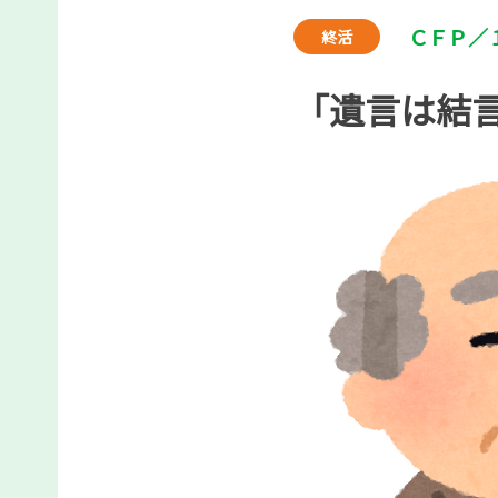
ＣＦＰ／
終活
「遺言は結