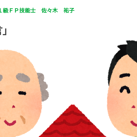
１級ＦＰ技能士 佐々木 祐子
言」