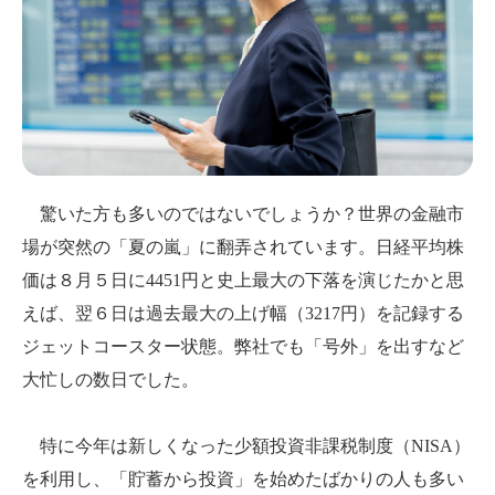
驚いた方も多いのではないでしょうか？世界の金融市
場が突然の「夏の嵐」に翻弄されています。日経平均株
価は８月５日に
4451
円と史上最大の下落を演じたかと思
えば、翌６日は過去最大の上げ幅（
3217
円）を記録する
ジェットコースター状態。弊社でも「号外」を出すなど
大忙しの数日でした。
特に今年は新しくなった少額投資非課税制度（
NISA
）
を利用し、「貯蓄から投資」を始めたばかりの人も多い