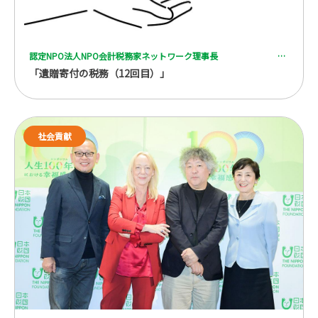
認定NPO法人NPO会計税務家ネットワーク理事長 一般社団法人 全国レガシーギフト協会理事 税理士 脇坂 誠也
「遺贈寄付の税務（12回目）」
社会貢献