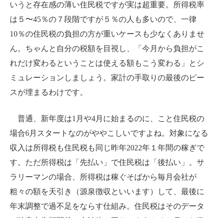
いうと存在感の薄い住民税ですが実は超重要。所得税率
は５〜
45
％の７段階ですが５％の人も多いので、一律
10
％の住民税の負担の方が重いケースも少なくありませ
ん。ちゃんと自分の税額を目視し、「今月から負担がこ
れだけ変わるということは使える額もこう変わる」とシ
ミュレーションしましょう。家計の手取りの最後のピー
スが埋まるわけです。
普通、新年度は
1
月や
4
月に始まるのに、こと住民税の
場合
6
月スタートなのがややこしいですよね。対象になる
収入は所得税も住民税も同じ昨年
2022
年１年間の稼ぎで
す。ただ所得税は「先払い」で住民税は「後払い」。サ
ラリーマンの場合、所得税は稼ぐそばから毎月会社が
粗々の額を天引き（源泉徴収といいます）して、最後に
年末調整で過不足をならす仕組み。住民税はそのデータ