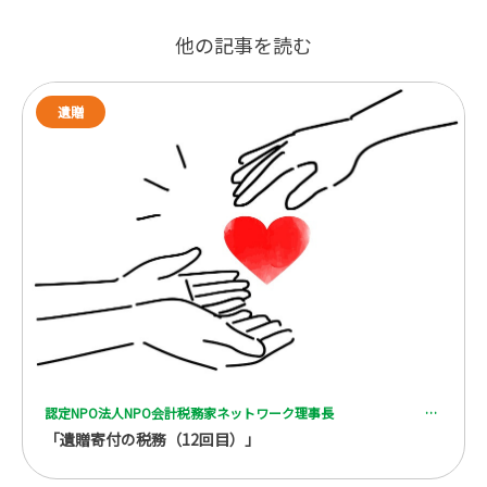
他の記事を読む
遺贈
認定NPO法人NPO会計税務家ネットワーク理事長 一般社団法人 全国レガシーギフト協会理事 税理士 脇坂 誠也
「遺贈寄付の税務（12回目）」