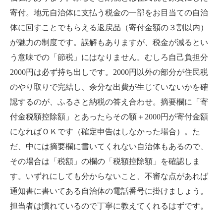
寄付。地元自治体に支払う税金の一部をお目当ての自治
体に回すことでもらえる返戻品（寄付金額の３割以内）
が魅力の制度です。誤解もありますが、税金が減るとい
う意味での「節税」にはなりません。むしろ自己負担分
2000
円は必ず持ち出しです。
2000
円以外の部分が住民税
のやり取りで完結し、余分な出費が生じていないかを確
認するのが、ふるさと納税の答え合わせ。摘要欄に「寄
付金税額控除額」とあったらその額＋
2000
円が寄付金額
になればＯＫです（確定申告はしなかった場合）。た
だ、中には摘要欄に書いてくれない自治体もあるので、
その場合は「税額」の欄の「税額控除額」を確認しま
す。いずれにしても分からないこと、不審な点があれば
通知書に書いてある自治体の電話番号に掛けましょう。
担当者は慣れているので丁寧に教えてくれるはずです。