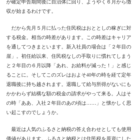
が確定申告期間後に自治体に回り、ようやく６月から徴
収が始まるわけです。
だから先月５月に払った住民税はおととしの稼ぎに対
する税金。相当の時差があります。この時差はキャリア
を通してつきまといます。新入社員の場合は「２年目の
崖」。初任給以来、住民税なしの手取りに慣れてしまう
と２年目の６月以降「あれ、お給料が減った！」と感じ
ることに。そしてこのズレはおよそ
40
年の時を経て定年
退職後に持ち越されます。退職して給与所得がないにも
かかわらず結構な額の税金の請求がやって来る。人はそ
の時「ああ、入社２年目のあの頃は……」と懐かしく思
い起こすのでしょうか。
最近は人気のふるさと納税の答え合わせとしても使用
価値があります。ふるさと納税とは住民税を原資にした