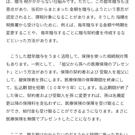
ば、贈与 税がかからない仕組みです。ただし、この暦年贈与も注
意点があり、当初からまとまった 金額を贈与しようという意志が
認定されると、課税対象になることがあります。そうした 指摘を
税務署から受けないために、例えば、毎年贈与する金額や時期を
変更することや、 毎年贈与するごとに贈与契約書を作成するな
どといった方法があります。
こうした暦年贈与をうまく活用して、保険を使った相続税対策
もあります。一例として 、「祖父から孫への医療保険のプレゼン
ト」という方法があります。保険の契約者および 受取人を祖父に
して、被保険者を孫にします。医療保険の保障期間を終身にし
て、払込期 間を短期（１０年や５年）にします。払込期間が終了
した後に、契約者および受取人を孫 に変更すれば、孫は名義変
更以降の保険料を支払わずに、医療保険の保障を受け取ること
ができ、給付金も受け取ることができるようになります。まさに
医療保険を無償でプレゼ ントしたことになります。
ここで、贈与税はかからないのだろうかと疑問に思った方もい