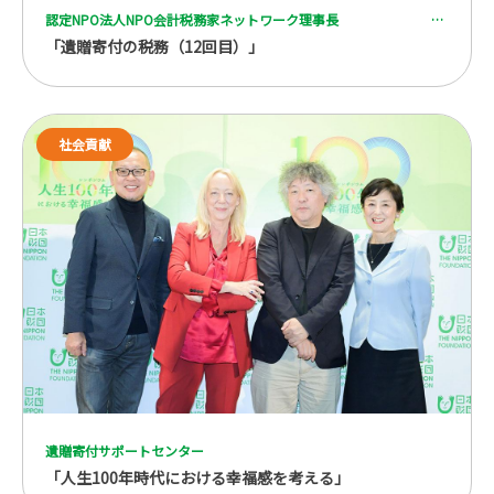
認定NPO法人NPO会計税務家ネットワーク理事長 一般社団法人 全国レガシーギフト協会理事 税理士 脇坂 誠也
「遺贈寄付の税務（12回目）」
社会貢献
遺贈寄付サポートセンター
「人生100年時代における幸福感を考える」