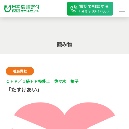
読み物
社会貢献
ＣＦＰ／１級ＦＰ技能士 佐々木 祐子
「たすけあい」