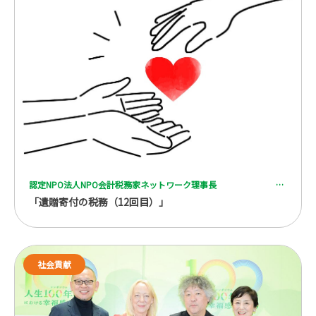
認定NPO法人NPO会計税務家ネットワーク理事長 一般社団法人 全国レガシーギフト協会理事 税理士 脇坂 誠也
「遺贈寄付の税務（12回目）」
社会貢献