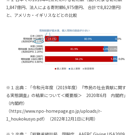
1,847億円、法人による寄附額6,975億円、 合計で8,822億円）
と、アメリカ・イギリスなどとの比較
※１ 出典：「令和元年度（2019年度）『市民の社会貢献に関す
る実態調査』の結果について＜概要版＞ 2020年6月 内閣府」
（内閣府）
（https://www.npo-homepage.go.jp/uploads/r-
1_houkokusyo.pdf）（2022年12月1日に利用）
※２ 出典：「総務省統計局、国税庁、AAFRC Giving USA2009