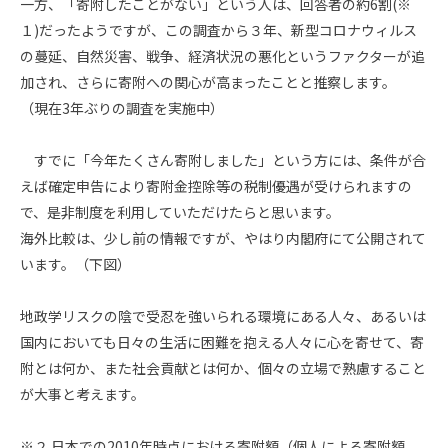
一方、「寄附したことがない」という人は、回答者の約
6
割
(
※
１
)
だったようですが、この調査から３年、新型コロナウィルス
の蔓延、自然災害、戦争、経済状況の悪化というファクターが追
加され、さらに寄附への関心が高まったことと推察します。
（現在
3
年ぶりの調査を実施中）
すでに「今年たくさん寄附しました」という方には、条件が合
えば確定申告により寄附金控除等の税制優遇が受けられますの
で、是非制度を利用していただけたらと思います。
海外比較は、少し前の情報ですが、やはり内閣府にて公開されて
います。（下図）
地政学リスクの陰で受忍を強いられる環境にある人々、あるいは
国内においても日々の生活に困難を抱える人々に心を寄せて、寄
附とは何か、また社会貢献とは何か、個々の立場で熟慮すること
が大事と考えます。
※２ 日本での2010年時点における寄附額（個人による寄附額