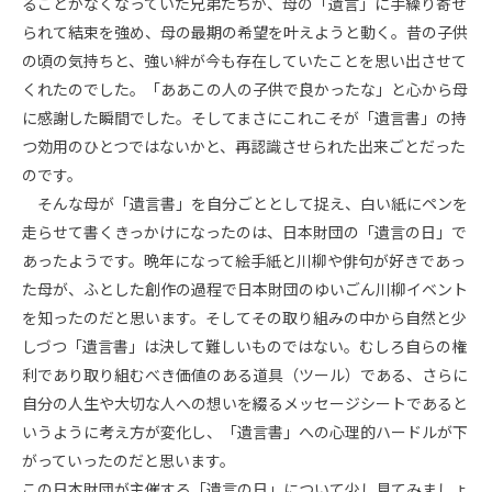
ることがなくなっていた兄弟たちが、母の「遺言」に手繰り寄せ
られて結束を強め、母の最期の希望を叶えようと動く。昔の子供
の頃の気持ちと、強い絆が今も存在していたことを思い出させて
くれたのでした。「ああこの人の子供で良かったな」と心から母
に感謝した瞬間でした。そしてまさにこれこそが「遺言書」の持
つ効用のひとつではないかと、再認識させられた出来ごとだった
のです。
そんな母が「遺言書」を自分ごととして捉え、白い紙にペンを
走らせて書くきっかけになったのは、日本財団の「遺言の日」で
あったようです。晩年になって絵手紙と川柳や俳句が好きであっ
た母が、ふとした創作の過程で日本財団のゆいごん川柳イベント
を知ったのだと思います。そしてその取り組みの中から自然と少
しづつ「遺言書」は決して難しいものではない。むしろ自らの権
利であり取り組むべき価値のある道具（ツール）である、さらに
自分の人生や大切な人への想いを綴るメッセージシートであると
いうように考え方が変化し、「遺言書」への心理的ハードルが下
がっていったのだと思います。
この日本財団が主催する「遺言の日」について少し見てみましょ