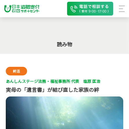
読み物
終活
あんしんステージ法務・福祉事務所 代表 塩原 匡浩
実母の「遺言書」が結び直した家族の絆