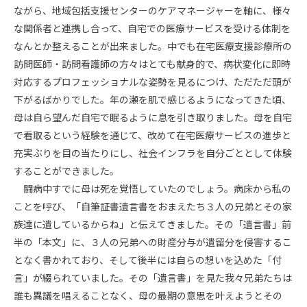
ながら、地域包括支援センターのケアマネージャーを軸に、様々
な関係者と連携し合って、自宅での医療サービスを受ける体制を
なんとか整えることが出来ました。中でも在宅医療支援診療所の
訪問医師・訪問看護師の方々はとても献身的で、病状変化に即時
対応するプロフェッショナルな姿勢を見るにつけ、ただただ頭が
下がるばかりでした。年の瀬を肌で感じるようになってきた頃、
母は自ら望んだ自宅で眠るように息を引き取りました。母を自宅
で看取るという経験を通じて、改めて在宅医療サービスの進歩と
充実ぶりを目の当たりにし、社会インフラを自分ごととして体験
することができました。
闘病中すでに母は死を覚悟していたのでしょう。病床から私の
ことを呼び、「自筆証書遺言書をおまえたち３人の兄弟とその家
族達に遺しているからね」と伝えてきました。その「遺言書」前
半の「本文」に、３人の兄弟への財産分与が遺留分を侵害するこ
となく書かれており、そして後半には自らの想いを込めた「付
言」が綴られていました。その「遺言書」を見た我々兄弟たちは
誰も異議を唱えることなく、母の最期の意思を叶えようとその