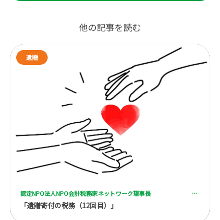
他の記事を読む
遺贈
認定NPO法人NPO会計税務家ネットワーク理事長 一般社団法人 全国レガシーギフト協会理事 税理士 脇坂 誠也
「遺贈寄付の税務（12回目）」