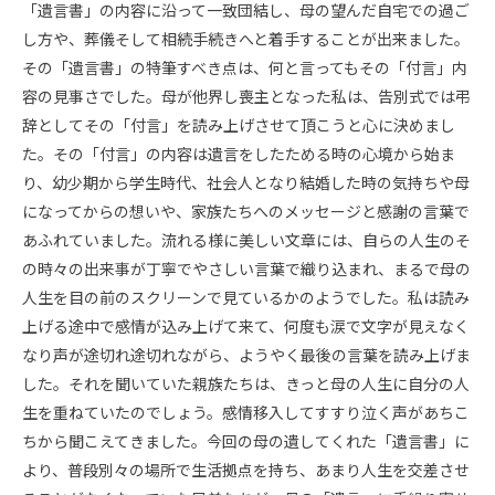
「遺言書」の内容に沿って一致団結し、母の望んだ自宅での過ご
し方や、葬儀そして相続手続きへと着手することが出来ました。
その「遺言書」の特筆すべき点は、何と言ってもその「付言」内
容の見事さでした。母が他界し喪主となった私は、告別式では弔
辞としてその「付言」を読み上げさせて頂こうと心に決めまし
た。その「付言」の内容は遺言をしたためる時の心境から始ま
り、幼少期から学生時代、社会人となり結婚した時の気持ちや母
になってからの想いや、家族たちへのメッセージと感謝の言葉で
あふれていました。流れる様に美しい文章には、自らの人生のそ
の時々の出来事が丁寧でやさしい言葉で織り込まれ、まるで母の
人生を目の前のスクリーンで見ているかのようでした。私は読み
上げる途中で感情が込み上げて来て、何度も涙で文字が見えなく
なり声が途切れ途切れながら、ようやく最後の言葉を読み上げま
した。それを聞いていた親族たちは、きっと母の人生に自分の人
生を重ねていたのでしょう。感情移入してすすり泣く声があちこ
ちから聞こえてきました。今回の母の遺してくれた「遺言書」に
より、普段別々の場所で生活拠点を持ち、あまり人生を交差させ