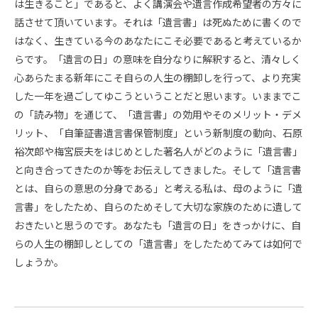
は生きること」であると、よく講演会や遺言作成希望者の方々に
話させて頂いています。それは「遺言書」は死ぬために書くので
はなく、生きている今のあなたにこそ必要であると考えているか
らです。「遺言の日」の意味を自分なりに解釈すると、清々しく
心あらたまる新年にこそ自らの人生の棚卸しを行って、より充実
した一年を過ごしてゆこうということだと思います。いままでこ
の「読み物」を通じて、「遺言書」の効用やそのメリット・デメ
リット、「自筆証書遺言書保管制度」という新制度の動向、石原
裕次郎や梅宮辰夫をはじめとした著名人がどのように「遺言書」
と向き合ってきたのか等をお伝えしてきました。そして「遺言書
とは、自らの意思の分身である」と考える私は、母のように「遺
言書」をしたため、自らのためそして大切な家族のために遺して
おきたいと思うのです。あなたも「遺言の日」をきっかけに、自
らの人生の棚卸しとしての「遺言書」をしたためてみては如何で
しょうか。