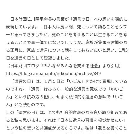
日本財団笹川陽平会長の言葉が「遺言の日」への想いを端的に
表現しています。「日本人は長い間、死について語ることをタブ
ーと思ってきましたが、死のことを考えることは生きることを考
えることと表裏一体ではないでしょうか。家族が集まる習慣のあ
る正月に、家族で遺言について話をしてもらいたいと思い、1月5
日を遺言の日として登録しました」
（日本財団ブログ「みんながみんなを支える社会」より引用）
https://blog.canpan.info/nfkouhou/archive/849
「遺言の日」は、１月５日と「いごん」をかけて表現している
のですね。「遺言」はひろく一般的な遺言の意味での「ゆいご
ん」という読み方の他に、せまく法律的な遺言の意味で「いご
ん」とも読むのです。
この「遺言の日」は、とても社会的意義のある良い取り組みであ
ると私も思います。それは「日本に遺言の習慣を根づかせたい」
という私の想いと共通点があるからです。私は「遺言を書くこと