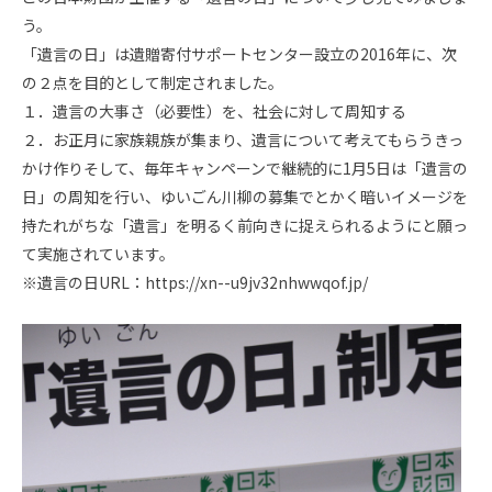
う。
「遺言の日」は遺贈寄付サポートセンター設立の2016年に、次
の２点を目的として制定されました。
１．遺言の大事さ（必要性）を、社会に対して周知する
２．お正月に家族親族が集まり、遺言について考えてもらうきっ
かけ作りそして、毎年キャンペーンで継続的に1月5日は「遺言の
日」の周知を行い、ゆいごん川柳の募集でとかく暗いイメージを
持たれがちな「遺言」を明るく前向きに捉えられるようにと願っ
て実施されています。
※遺言の日URL：
https://xn--u9jv32nhwwqof.jp/