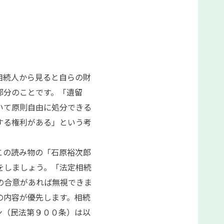
相続人から見ると自らの財
部分のことです。「遺留
いて原則自由に処分できる
する権利がある」という考
この読み物の「石原裕次郎
をしましょう。「法定相続
の合意があれば無視できま
の内容が優先します。相続
ン（民法第９００条）は以