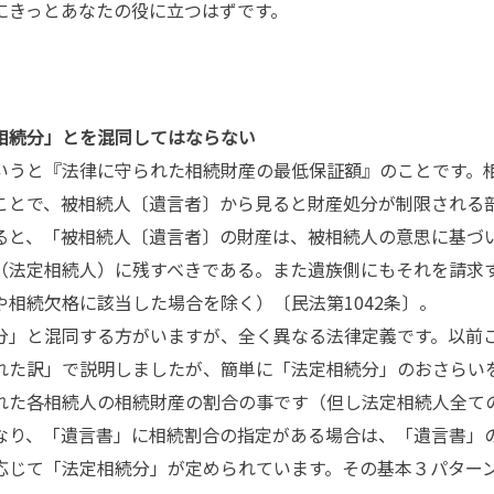
にきっとあなたの役に立つはずです。
相続分」とを混同してはならない
うと『法律に守られた相続財産の最低保証額』のことです。
ことで、被相続人〔遺言者〕から見ると財産処分が制限される
ると、「被相続人〔遺言者〕の財産は、被相続人の意思に基づ
（法定相続人）に残すべきである。また遺族側にもそれを請求
相続欠格に該当した場合を除く）〔民法第1042条〕。
分」と混同する方がいますが、全く異なる法律定義です。以前
れた訳」で説明しましたが、簡単に「法定相続分」のおさらい
れた各相続人の相続財産の割合の事です（但し法定相続人全て
なり、「遺言書」に相続割合の指定がある場合は、「遺言書」
応じて「法定相続分」が定められています。その基本３パター