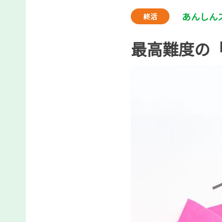
あんしん
終活
最高難度の