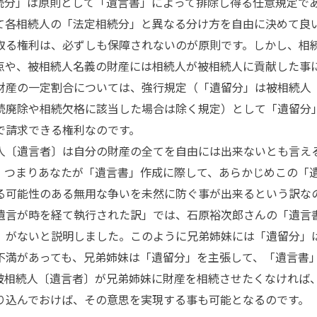
続分」は原則として「遺言書」によって排除し得る任意規定で
て各相続人の「法定相続分」と異なる分け方を自由に決めて良
取る権利は、必ずしも保障されないのが原則です。しかし、相
点や、被相続人名義の財産には相続人が被相続人に貢献した事
財産の一定割合については、強行規定（「遺留分」は被相続人
続廃除や相続欠格に該当した場合は除く規定）として「遺留分
で請求できる権利なのです。
〔遺言者〕は自分の財産の全てを自由には出来ないとも言え
。つまりあなたが「遺言書」作成に際して、あらかじめこの「
る可能性のある無用な争いを未然に防ぐ事が出来るという訳な
言が時を経て執行された訳」では、石原裕次郎さんの「遺言書
」がないと説明しました。このように兄弟姉妹には「遺留分」
不満があっても、兄弟姉妹は「遺留分」を主張して、「遺言書
被相続人〔遺言者〕が兄弟姉妹に財産を相続させたくなければ
り込んでおけば、その意思を実現する事も可能となるのです。