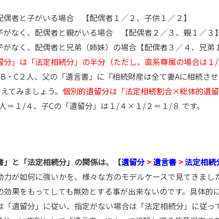
。
配偶者と子がいる場合 【配偶者１／２、子供１／２】
子がなく、配偶者と親がいる場合 【配偶者２／３、親１／３
子がなく、配偶者と兄弟（姉妹）の場合【配偶者３／４、兄弟
留分」は「法定相続分」の半分（ただし、直系尊属の場合は１/
B・C２人、父の「遺言書」に『相続財産は全て妻Aに相続さ
考えてみましょう。
個別的遺留分は「法定相続割合×総体的遺留
人＝１/４、子Cの「遺留分」は１/４×１/２＝１/８ です。
書」と「法定相続分」の関係は、【
遺留分
>
遺言書
>
法定相続
力が如何に強いかを、様々な方のモデルケースで見てきまし
の効果をもってしても無効とする事が出来ないのです。具体的
は「遺留分」に従い、指定がない場合は「法定相続分」に従っ