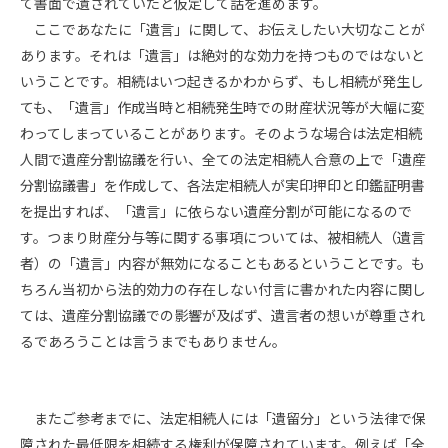
て書面で遺されていたと仮定して話を進めます。
ここであなたに「遺言」に関して、お伝えしたい大切なことが
あります。それは「遺言」は絶対的な効力を持つものではないと
いうことです。相続はいつ起きるかわからず、もし相続が発生し
ても、「遺言」作成当時と相続発生時での財産状況等が大幅に変
わってしまっていることがあります。そのような場合は法定相続
人間で遺産分割協議を行い、全ての法定相続人合意の上で「遺産
分割協議書」を作成して、各法定相続人が実印押印と印鑑証明書
を提出すれば、「遺言」に依らない遺産分割が可能になるので
す。つまり財産分与等に関する事項については、被相続人（遺言
者）の「遺言」内容が無効になることもあるということです。も
ちろん当初から法的効力の存在しない付言に書かれた内容に関し
ては、遺産分割協議での影響が及ばず、遺言者の想いが尊重され
るであろうことは言うまでもありません。
またご参考までに、法定相続人には「遺留分」という法律で保
障された最低限を相続する権利が保障されています。例えば「全