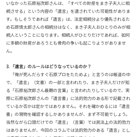
いなかった石原裕次郎さんは、「すべての財産をまき子夫人に相
続させる」という内容の「遺言」を遺されていた可能性がありま
す。もしそうであれば「遺言」は、法定相続分より優先されるた
め石原慎太郎さんの相続分はなく、まき子夫人おひとりのみが相
続人ということになります。相続人がひとりだけであれば、如何
に多額の財産があろうとも骨肉の争いも起こりようがありませ
ん。
3. 「遺言」のルールはどうなっているのか？
「俺が死んだらすぐ石原プロをたためよ」と言うのは報道の中
で、「遺言」（文書）の一部と言われたり、まき子夫人だけが知
る「石原裕次郎さん最期の言葉」と言われたりしているので、実
際に石原裕次郎さんの「遺言書」に法的効力のある形で記載され
ているか否かは定かではありません。それを確かめるには「遺言
書」の現物を確認するしかありませんが、まず不可能でしょう。
当然ながら口頭だけでの「遺言」（言葉）では民法上の法的効力
はありませんが、今回のコラムでは法的効力のある「遺言」とし