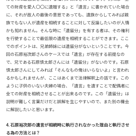
ての財産を愛人〇〇に遺贈する」と「遺言」に書かれていた場合
に、それが故人の最後の意思であっても、遺族からしてみれば親
族でもない人が遺産を相続することに対して反論したいのが人情
かも知れません。そんな時に「遺留分」を有する者は、その権利
を行使することで最低限の遺産を相続することができます。ここ
でのポイントは、兄弟姉妹には遺留分がないということです。今
回の石原裕次郎さんのケースでは「遺言」が存在する前提なの
で、兄である石原慎太郎さんには「遺留分」がないのです。石原
慎太郎さんにしてみれば「そんなもの俺はいらないよ」と言われ
るかもしれませんが、ここはあくまで法律解釈上の話です。この
ように子供のいない夫婦の場合、「遺言」を遺すことで配偶者に
全ての財産を相続させることが出来るのです。この「遺留分」は
説明が難しく言葉だけだと誤解を生じやすいので、また別の機会
に解説したいと思います。
4. 石原裕次郎の遺言が相続時に執行されなかった理由と執行させ
る為の方法とは？