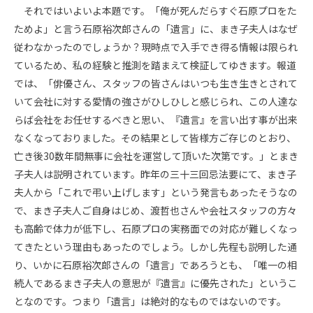
それではいよいよ本題です。「俺が死んだらすぐ石原プロをた
ためよ」と言う石原裕次郎さんの「遺言」に、まき子夫人はなぜ
従わなかったのでしょうか？現時点で入手でき得る情報は限られ
ているため、私の経験と推測を踏まえて検証してゆきます。報道
では、「俳優さん、スタッフの皆さんはいつも生き生きとされて
いて会社に対する愛情の強さがひしひしと感じられ、この人達な
らば会社をお任せするべきと思い、『遺言』を言い出す事が出来
なくなっておりました。その結果として皆様方ご存じのとおり、
亡き後30数年間無事に会社を運営して頂いた次第です。」とまき
子夫人は説明されています。昨年の三十三回忌法要にて、まき子
夫人から「これで弔い上げします」という発言もあったそうなの
で、まき子夫人ご自身はじめ、渡哲也さんや会社スタッフの方々
も高齢で体力が低下し、石原プロの実務面での対応が難しくなっ
てきたという理由もあったのでしょう。しかし先程も説明した通
り、いかに石原裕次郎さんの「遺言」であろうとも、「唯一の相
続人であるまき子夫人の意思が『遺言』に優先された」というこ
となのです。つまり「遺言」は絶対的なものではないのです。