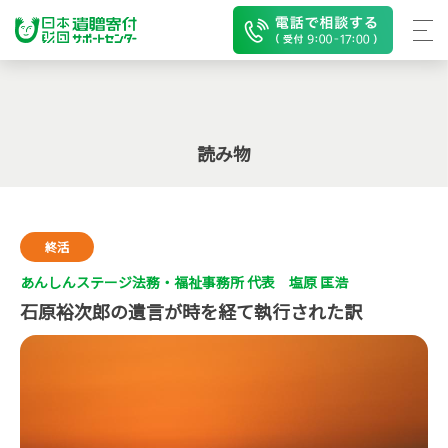
読み物
終活
あんしんステージ法務・福祉事務所 代表 塩原 匡浩
石原裕次郎の遺言が時を経て執行された訳