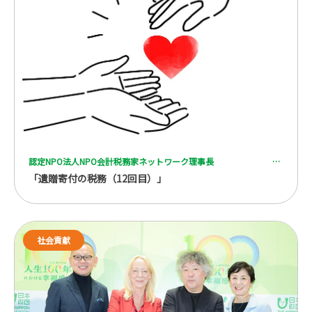
認定NPO法人NPO会計税務家ネットワーク理事長 一般社団法人 全国レガシーギフト協会理事 税理士 脇坂 誠也
「遺贈寄付の税務（12回目）」
社会貢献