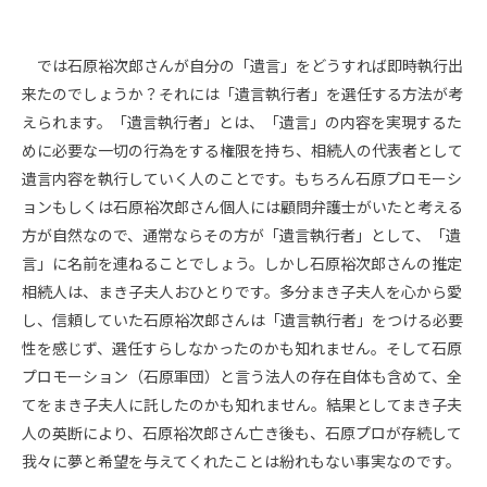
では石原裕次郎さんが自分の「遺言」をどうすれば即時執行出
来たのでしょうか？それには「遺言執行者」を選任する方法が考
えられます。「遺言執行者」とは、「遺言」の内容を実現するた
めに必要な一切の行為をする権限を持ち、相続人の代表者として
遺言内容を執行していく人のことです。もちろん石原プロモーシ
ョンもしくは石原裕次郎さん個人には顧問弁護士がいたと考える
方が自然なので、通常ならその方が「遺言執行者」として、「遺
言」に名前を連ねることでしょう。しかし石原裕次郎さんの推定
相続人は、まき子夫人おひとりです。多分まき子夫人を心から愛
し、信頼していた石原裕次郎さんは「遺言執行者」をつける必要
性を感じず、選任すらしなかったのかも知れません。そして石原
プロモーション（石原軍団）と言う法人の存在自体も含めて、全
てをまき子夫人に託したのかも知れません。結果としてまき子夫
人の英断により、石原裕次郎さん亡き後も、石原プロが存続して
我々に夢と希望を与えてくれたことは紛れもない事実なのです。