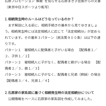
石原プロモーション"解散"を知らせる石原まき子会長からの文書
（東京中日スポーツより転写）
1. 相続発生時のルールはどうなっているのか？
まず解説に入る前に、相続手続きの基本から見てゆきましょ
う。相続発生時には法定相続人に応じて「法定相続分」が定めら
れています。その基本３パターン（民法第９００条）は以下の通
りです。
パターン１ 被相続人に配偶者と子がいる場合 【配偶者１／
２、子供１／２】
パターン２ 被相続人に子がなく、配偶者と親がいる場合 【配
偶者２／３、親１／３】
パターン３ 被相続人に子がなく、配偶者と兄弟（姉妹）の場合
【配偶者３／４、兄弟１／４】
2. 石原家の家系図に基づく相続発生時の法定相続分について
公開情報をベースに石原家の家系図を作成してみました。