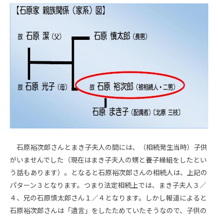
石原裕次郎さんとまき子夫人の間には、（相続発生当時）子供
がいませんでした（現在はまき子夫人の甥と養子縁組をしたとい
う話もあります）。となると石原裕次郎さんの相続人は、上記の
パターン３となります。つまり法定相続上では、まき子夫人３／
４、兄の石原慎太郎さん１／４となります。しかし報道によると
石原裕次郎さんは「遺言」をしたためていたそうなので、子供の