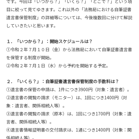
です。今回は「いつから？」「いくら？」「どこで？」という項
目に絞って見てゆきます。これ以外の「法務局における自筆証書
遺言書保管制度」の詳細等については、今後複数回に分けて解説
していきたいと思います。
１．「いつから？」：開始スケジュールは？
①令和２年７月１０日（金）から法務局において自筆証書遺言書
を保管する制度が開始。
②令和２年７月１日（水）から予約を開始する予定。
２．「いくら？」：自筆証書遺言書保管制度の手数料は？
①遺言書の保管の申請は、1件につき3900円（対象：遺言者）。
②遺言書の閲覧の請求（モニター）は、1回につき1400円（対
象：遺言者、関係相続人等）。
③遺言書の閲覧の請求（原本）は、1回につき1700円（対象：遺
言者、関係相続人等）。
④遺言書情報証明書の交付請求は、1通につき1400円（対象：関
係相続人等）。