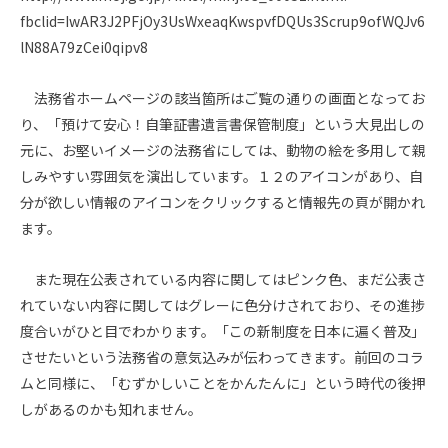
fbclid=IwAR3J2PFjOy3UsWxeaqKwspvfDQUs3Scrup9ofWQJv6
lN88A79zCei0qipv8
法務省ホームページの該当箇所はご覧の通りの画面となってお
り、「預けて安心！自筆証書遺言書保管制度」という大見出しの
元に、お堅いイメージの法務省にしては、動物の絵を多用して親
しみやすい雰囲気を演出しています。１２のアイコンがあり、自
分が欲しい情報のアイコンをクリックすると情報先の頁が開かれ
ます。
また現在公表されている内容に関してはピンク色、まだ公表さ
れていない内容に関してはグレーに色分けされており、その進捗
度合いがひと目でわかります。「この新制度を日本に遍く普及」
させたいという法務省の意気込みが伝わってきます。前回のコラ
ムと同様に、「むずかしいことをかんたんに」という時代の後押
しがあるのかも知れません。