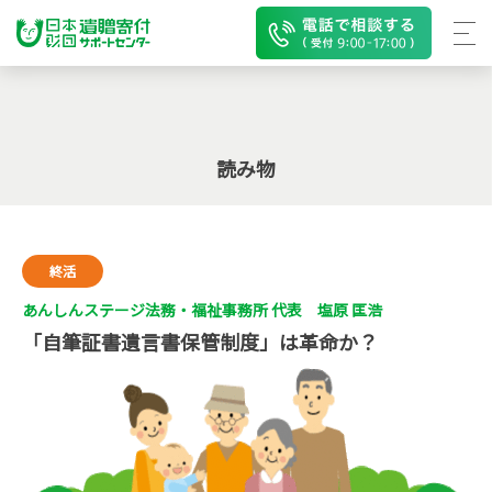
読み物
終活
あんしんステージ法務・福祉事務所 代表 塩原 匡浩
「自筆証書遺言書保管制度」は革命か？