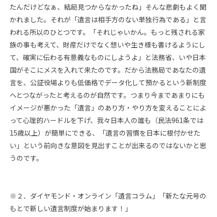
たんだけどなぁ、結局見つからなかったね」そんな悲劇もよく聞
かれました。それが「遺言は相手方のない単独行為である」と言
われる所以のひとつです。「それじゃいかん。もっと残される家
族の事も考えて、財産だけでなく想いや生き様も書けるようにし
て、確実に伝わる有意義なものにしようよ」と法務省、いや日本
国がそこにメスを入れて来たのです。だから法務局であなたの遺
言を、公証役場よりも低価格でデータ化して預かるという新制度
へとつながったと考えるのが自然です。つまり今まであまりにも
イメージが悪かった「遺言」のあり方・やり方を変えることによ
って心理的ハードルを下げ、我々日本人の誰も（民法961条では
15歳以上）が簡単にできる、「遺言の習慣を日本に根付かせた
い」という前向きな意図を見出すことが出来るのではないかと思
うのです。
※２．ダイヤモンド・オンライン「遺言コラム」「新たな元号の
もとで新しい遺言制度が始まります！」