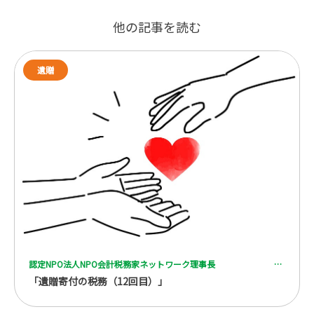
他の記事を読む
遺贈
認定NPO法人NPO会計税務家ネットワーク理事長 一般社団法人 全国レガシーギフト協会理事 税理士 脇坂 誠也
「遺贈寄付の税務（12回目）」