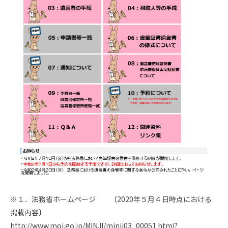
※１．法務省ホームページ 〔2020年５月４日時点における
掲載内容〕
http://www.moj.go.jp/MINJI/minji03_00051.html?