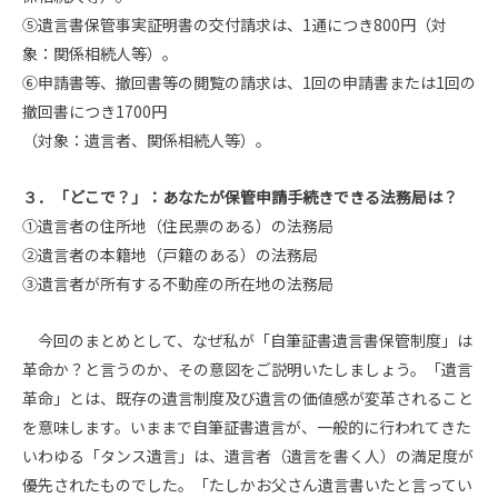
⑤遺言書保管事実証明書の交付請求は、1通につき800円（対
象：関係相続人等）。
⑥申請書等、撤回書等の閲覧の請求は、1回の申請書または1回の
撤回書につき1700円
（対象：遺言者、関係相続人等）。
３．「どこで？」：あなたが保管申請手続きできる法務局は？
①遺言者の住所地（住民票のある）の法務局
②遺言者の本籍地（戸籍のある）の法務局
③遺言者が所有する不動産の所在地の法務局
今回のまとめとして、なぜ私が「自筆証書遺言書保管制度」は
革命か？と言うのか、その意図をご説明いたしましょう。「遺言
革命」とは、既存の遺言制度及び遺言の価値感が変革されること
を意味します。いままで自筆証書遺言が、一般的に行われてきた
いわゆる「タンス遺言」は、遺言者（遺言を書く人）の満足度が
優先されたものでした。「たしかお父さん遺言書いたと言ってい