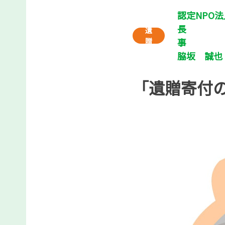
認定NPO
長 
遺
贈
脇坂 誠也
「遺贈寄付