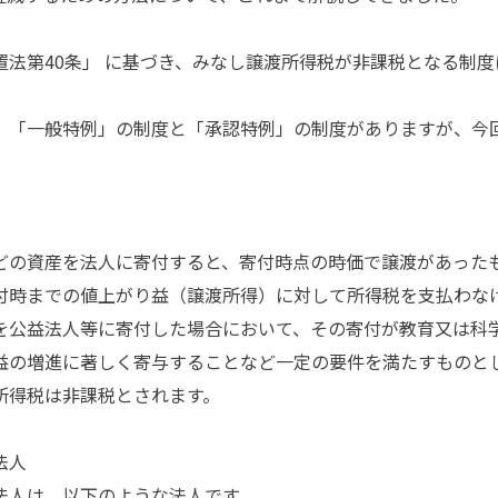
法第40条」 に基づき、みなし譲渡所得税が非課税となる制度
「一般特例」の制度と「承認特例」の制度がありますが、今
の資産を法人に寄付すると、寄付時点の時価で譲渡があった
付時までの値上がり益（譲渡所得）に対して所得税を支払わ
公益法人等に寄付した場合において、その寄付が教育又は科
益の増進に著しく寄与することなど一定の要件を満たすものと
所得税は非課税とされます。
法人
人は、以下のような法人です。