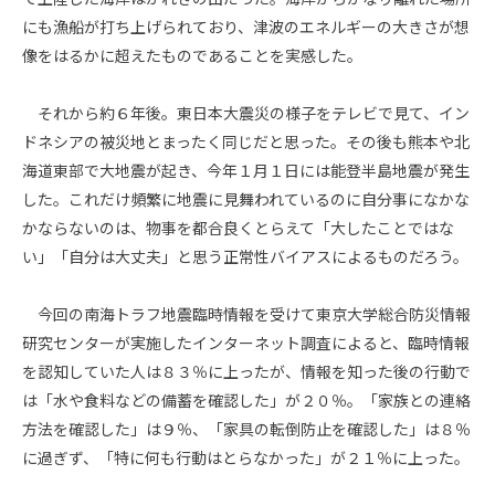
にも漁船が打ち上げられており、津波のエネルギーの大きさが想
像をはるかに超えたものであることを実感した。
それから約６年後。東日本大震災の様子をテレビで見て、イン
ドネシアの被災地とまったく同じだと思った。その後も熊本や北
海道東部で大地震が起き、今年１月１日には能登半島地震が発生
した。これだけ頻繁に地震に見舞われているのに自分事になかな
かならないのは、物事を都合良くとらえて「大したことではな
い」「自分は大丈夫」と思う正常性バイアスによるものだろう。
今回の南海トラフ地震臨時情報を受けて東京大学総合防災情報
研究センターが実施したインターネット調査によると、臨時情報
を認知していた人は８３％に上ったが、情報を知った後の行動で
は「水や食料などの備蓄を確認した」が２０％。「家族との連絡
方法を確認した」は９％、「家具の転倒防止を確認した」は８％
に過ぎず、「特に何も行動はとらなかった」が２１％に上った。