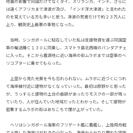
地震の影響で同国だけでなくタイ、スリランカ、インド、さらに
は遠くアフリカまで津波が及び、「インド洋大津波」と言われた
のを覚えている方も多いと思う。津波の死者だけで約２３万人に
上り、観測史上最悪の事態となった。
当時、シンガポールに駐在していた私は支援物資を運ぶ同国空
軍の輸送機Ｃ１３０に同乗し、スマトラ島北西端のバンダアチェ
に入った。そこから震源地に近い海岸の街ムラボまでは空軍のヘ
リコプターに乗せてもらった。
上空から見た光景を今も忘れられない。ムラボに近づくにつれ
て海岸線付近に建物がなくなっていった。最初は原野かと思った
が、うっすらと建物の土台の痕跡があったりモスクの一部が残っ
ていたり、人が住んでいた地域だったとわかった。そして建物が
密集するムラボの街はあちこちで煙が上がっていた。
ヘリはシンガポール海軍のフリゲート艦に着艦し、上陸用舟艇
で上陸した海岸はがれきの山だった。海岸からかなり離れた場所