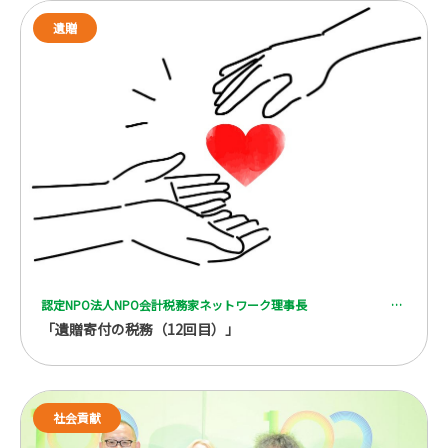
遺贈
認定NPO法人NPO会計税務家ネットワーク理事長 一般社団法人 全国レガシーギフト協会理事 税理士 脇坂 誠也
「遺贈寄付の税務（12回目）」
社会貢献