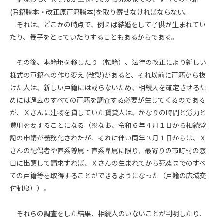
(除籍謄本・改正原戸籍謄本)を取り寄せなければならない。
それは、どこかの時点で、例えば結婚をして子供が生まれてい
たり、養子をとっていたりすることもあるからである。
その後、本籍地を移したり（転籍）、法律の改正により新しい
様式の戸籍への作り変え (改製)があると、それ以前に戸籍から抜
けた人は、新しい戸籍には載らないため、相続人を確定させるた
めには過去のすべての戸籍を調査する必要が生じてくるのである
が、Ｘさんに建物を貸していた賃貸人は、かなりの時間と労力と
費用を要することになる（※なお、令和６年４月１日から相続登
記の申請が義務化されたが、それに伴い同年３月１日からは、Ｘ
さんの配偶者や直系尊属・直系卑属に限り、最寄りの市町村の窓
口に出頭して請求すれば、Ｘさんの生まれてから死ぬまでのすべ
ての戸籍等を取得することができるようになった（戸籍の広域交
付制度））。
それらの調査をした結果、相続人のいないことが判明したり、