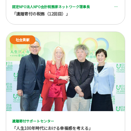
認定NPO法人NPO会計税務家ネットワーク理事長 一般社団法人 全国レガシーギフト協会理事 税理士 脇坂 誠也
「遺贈寄付の税務（12回目）」
社会貢献
遺贈寄付サポートセンター
「人生100年時代における幸福感を考える」