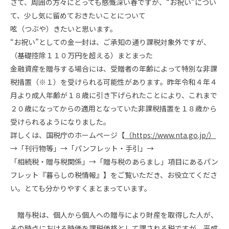
さて、周囲の方々にとっても感慨深い春ですが、“お祝い”につい
て、少し気に留めておきたいことについて
呟（つぶや）きたいと思います。
“お祝い”としての金一封は、ご承知の通り課税対象外ですが、
（基礎控除１１０万円を超える）まとまった
金融資産を贈与する場合には、受贈者の年齢によって特別な非課
税措置（※１）を受けられる可能性があります。昨年令和４年４
月より成人年齢が１８歳に引き下げられたことにより、これまで
２０歳になってからの適用となっていた非課税措置を１８歳から
受けられるようになりました。
詳しくは、国税庁のホームページ【
（https://www.nta.go.jp/）
→「刊行物等」→「パンフレット・手引」→
「相続税・贈与税関係」→「贈与税のあらまし」項目にあるパン
フレット『暮らしの税情報』】をご覧いただき、お役立てくださ
い。とても分かりやすくまとまっています。
贈与税は、個人から個人への贈与により財産を取得した人が、
その時点における時価を課税価格として課される税ですが、平成