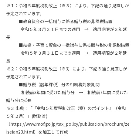
※１：令和５年度税制改正（※３）により、下記の通り見直しが
予定されています。
■教育資金の一括贈与に係る贈与税の非課税措置
令和５年３月３１日までの適用 → 適用期限が３年延
長
■結婚・子育て資金の一括贈与に係る贈与税の非課税措置
令和５年３月３１日までの適用 → 適用期限が２年延
長
※２：令和５年度税制改正（※3）により、下記の通り見直しが
予定されています。
■贈与税（暦年課税）分の相続税対象期間
相続前3年間に受けた贈与分 → 相続前7年間に受けた
贈与分に延長
※３ 出典：「『令和５年度税制改正（案）のポイント』（令和
５年２月）」(財務省)
（
https://www.mof.go.jp/tax_policy/publication/brochure/ze
iseian23.html
）を加工して作成