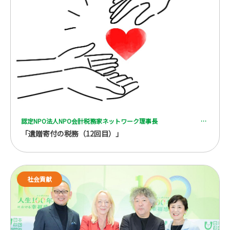
認定NPO法人NPO会計税務家ネットワーク理事長 一般社団法人 全国レガシーギフト協会理事 税理士 脇坂 誠也
「遺贈寄付の税務（12回目）」
社会貢献