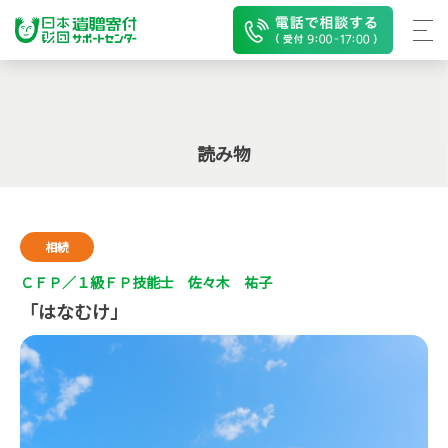
読み物
相続
ＣＦＰ／１級ＦＰ技能士 佐々木 祐子
「はなむけ」