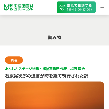
読み物
終活
あんしんステージ法務・福祉事務所 代表 塩原 匡浩
石原裕次郎の遺言が時を経て執行された訳