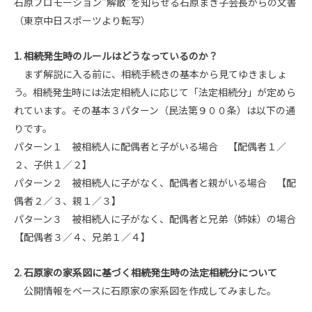
石原プロモーション"解散"を知らせる石原まき子会長からの文書
（東京中日スポーツより転写）
1. 相続発生時のルールはどうなっているのか？
まず解説に入る前に、相続手続きの基本から見てゆきましょ
う。相続発生時には法定相続人に応じて「法定相続分」が定めら
れています。その基本３パターン（民法第９００条）は以下の通
りです。
パターン１ 被相続人に配偶者と子がいる場合 【配偶者１／
２、子供１／２】
パターン２ 被相続人に子がなく、配偶者と親がいる場合 【配
偶者２／３、親１／３】
パターン３ 被相続人に子がなく、配偶者と兄弟（姉妹）の場合
【配偶者３／４、兄弟１／４】
2. 石原家の家系図に基づく相続発生時の法定相続分について
公開情報をベースに石原家の家系図を作成してみました。