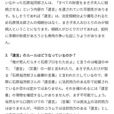
いなかった石原裕次郎さんは、「すべての財産をまき子夫人に相
続させる」という内容の「遺言」を遺されていた可能性がありま
す。もしそうであれば「遺言」は、法定相続分より優先されるた
め石原慎太郎さんの相続分はなく、まき子夫人おひとりのみが相
続人ということになります。相続人がひとりだけであれば、如何
に多額の財産があろうとも骨肉の争いも起こりようがありませ
ん。
3. 「遺言」のルールはどうなっているのか？
「俺が死んだらすぐ石原プロをたためよ」と言うのは報道の中
で、「遺言」（文書）の一部と言われたり、まき子夫人だけが知
る「石原裕次郎さん最期の言葉」と言われたりしているので、実
際に石原裕次郎さんの「遺言書」に法的効力のある形で記載され
ているか否かは定かではありません。それを確かめるには「遺言
書」の現物を確認するしかありませんが、まず不可能でしょう。
当然ながら口頭だけでの「遺言」（言葉）では民法上の法的効力
はありませんが、今回のコラムでは法的効力のある「遺言」とし