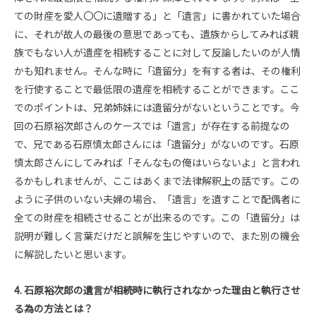
ての財産を愛人〇〇に遺贈する」と「遺言」に書かれていた場合
に、それが故人の最後の意思であっても、遺族からしてみれば親
族でもない人が遺産を相続することに対して反論したいのが人情
かも知れません。そんな時に「遺留分」を有する者は、その権利
を行使することで最低限の遺産を相続することができます。ここ
でのポイントは、兄弟姉妹には遺留分がないということです。今
回の石原裕次郎さんのケースでは「遺言」が存在する前提なの
で、兄である石原慎太郎さんには「遺留分」がないのです。石原
慎太郎さんにしてみれば「そんなもの俺はいらないよ」と言われ
るかもしれませんが、ここはあくまで法律解釈上の話です。この
ように子供のいない夫婦の場合、「遺言」を遺すことで配偶者に
全ての財産を相続させることが出来るのです。この「遺留分」は
説明が難しく言葉だけだと誤解を生じやすいので、また別の機会
に解説したいと思います。
4. 石原裕次郎の遺言が相続時に執行されなかった理由と執行させ
る為の方法とは？