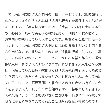
では石原裕次郎さんが自分の「遺言」をどうすれば即時執行出
来たのでしょうか？それには「遺言執行者」を選任する方法が考
えられます。「遺言執行者」とは、「遺言」の内容を実現するた
めに必要な一切の行為をする権限を持ち、相続人の代表者として
遺言内容を執行していく人のことです。もちろん石原プロモーシ
ョンもしくは石原裕次郎さん個人には顧問弁護士がいたと考える
方が自然なので、通常ならその方が「遺言執行者」として、「遺
言」に名前を連ねることでしょう。しかし石原裕次郎さんの推定
相続人は、まき子夫人おひとりです。多分まき子夫人を心から愛
し、信頼していた石原裕次郎さんは「遺言執行者」をつける必要
性を感じず、選任すらしなかったのかも知れません。そして石原
プロモーション（石原軍団）と言う法人の存在自体も含めて、全
てをまき子夫人に託したのかも知れません。結果としてまき子夫
人の英断により、石原裕次郎さん亡き後も、石原プロが存続して
我々に夢と希望を与えてくれたことは紛れもない事実なのです。