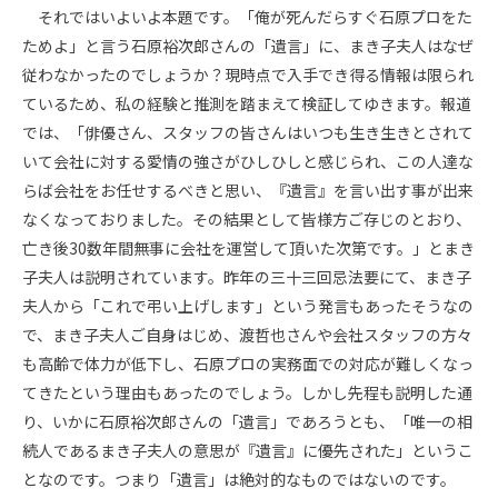
それではいよいよ本題です。「俺が死んだらすぐ石原プロをた
ためよ」と言う石原裕次郎さんの「遺言」に、まき子夫人はなぜ
従わなかったのでしょうか？現時点で入手でき得る情報は限られ
ているため、私の経験と推測を踏まえて検証してゆきます。報道
では、「俳優さん、スタッフの皆さんはいつも生き生きとされて
いて会社に対する愛情の強さがひしひしと感じられ、この人達な
らば会社をお任せするべきと思い、『遺言』を言い出す事が出来
なくなっておりました。その結果として皆様方ご存じのとおり、
亡き後30数年間無事に会社を運営して頂いた次第です。」とまき
子夫人は説明されています。昨年の三十三回忌法要にて、まき子
夫人から「これで弔い上げします」という発言もあったそうなの
で、まき子夫人ご自身はじめ、渡哲也さんや会社スタッフの方々
も高齢で体力が低下し、石原プロの実務面での対応が難しくなっ
てきたという理由もあったのでしょう。しかし先程も説明した通
り、いかに石原裕次郎さんの「遺言」であろうとも、「唯一の相
続人であるまき子夫人の意思が『遺言』に優先された」というこ
となのです。つまり「遺言」は絶対的なものではないのです。