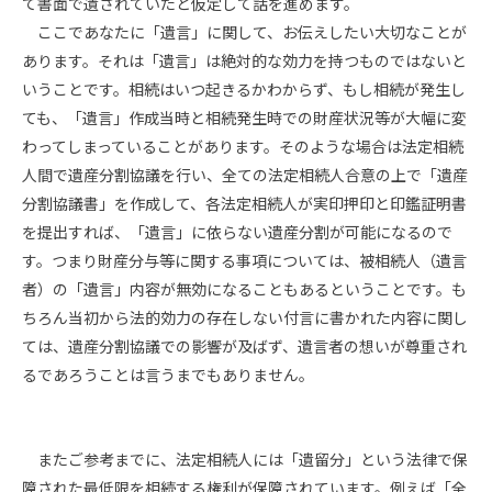
て書面で遺されていたと仮定して話を進めます。
ここであなたに「遺言」に関して、お伝えしたい大切なことが
あります。それは「遺言」は絶対的な効力を持つものではないと
いうことです。相続はいつ起きるかわからず、もし相続が発生し
ても、「遺言」作成当時と相続発生時での財産状況等が大幅に変
わってしまっていることがあります。そのような場合は法定相続
人間で遺産分割協議を行い、全ての法定相続人合意の上で「遺産
分割協議書」を作成して、各法定相続人が実印押印と印鑑証明書
を提出すれば、「遺言」に依らない遺産分割が可能になるので
す。つまり財産分与等に関する事項については、被相続人（遺言
者）の「遺言」内容が無効になることもあるということです。も
ちろん当初から法的効力の存在しない付言に書かれた内容に関し
ては、遺産分割協議での影響が及ばず、遺言者の想いが尊重され
るであろうことは言うまでもありません。
またご参考までに、法定相続人には「遺留分」という法律で保
障された最低限を相続する権利が保障されています。例えば「全