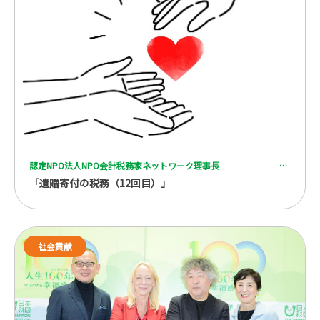
認定NPO法人NPO会計税務家ネットワーク理事長 一般社団法人 全国レガシーギフト協会理事 税理士 脇坂 誠也
「遺贈寄付の税務（12回目）」
社会貢献