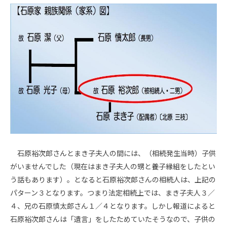
石原裕次郎さんとまき子夫人の間には、（相続発生当時）子供
がいませんでした（現在はまき子夫人の甥と養子縁組をしたとい
う話もあります）。となると石原裕次郎さんの相続人は、上記の
パターン３となります。つまり法定相続上では、まき子夫人３／
４、兄の石原慎太郎さん１／４となります。しかし報道によると
石原裕次郎さんは「遺言」をしたためていたそうなので、子供の