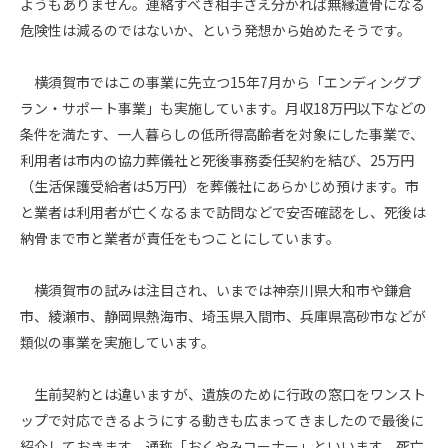
ようもありません。連絡すべき相手さえ分かれば無縁遺骨になる
危険性は減るのではないか、という発想から始めたそうです。
横須賀市ではこの事業に先立つ
15
年
7
月から「エンディングプ
ラン・サポート事業」も実施しています。月収
18
万円以下などの
条件を満たす、一人暮らしの低所得高齢者を対象にした事業で、
利用者は市内の協力葬儀社と死後事務委任契約を結び、
25
万円
（生活保護受給者は
5
万円）を葬儀社にあらかじめ預けます。市
と業者は利用者が亡くなるまで訪問などで安否確認をし、死後は
納骨まで市と業者が責任をもつことにしています。
横須賀市の試みは注目され、いまでは神奈川県大和市や鎌倉
市、綾瀬市、静岡県熱海市、埼玉県入間市、兵庫県高砂市などが
類似の事業を実施しています。
生前契約とは違いますが、遺族のために行政の窓口をワンスト
ップで対応できるようにする動きも広まってきましたので最後に
紹介しておきます。通称「おくやみコーナー」といいます。死亡