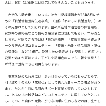
えば、民間ほど柔軟には対応してもらえないこともあります。
自治体も動き出しています。神奈川県横須賀市が
18
年
5
月に始
めた「終活情報登録伝達事業」（通称「わたしの終活登録」）は
その先駆けとして知られます。墓の所在地や遺言書の保管場所、
緊急時の連絡先などの情報を希望者に登録してもらい、市が管理
します。登録できる項目は「緊急連絡先」「支援事業所や終活サ
ークル等の地域コミュニティー」「葬儀・納骨・遺品整理・献体
の登録先」など
11
項目。登録したい情報だけを記載し、何度でも
変更や追加が可能です。子どもや認知症の人でも、親や後見人ら
が代理で登録できる項目もあります。
事業を始めた背景には、身元は分かっているにもかかわらず、
引き取り手のない「無縁仏」として扱われるケースの増加があり
ます。たとえ生前に民間のサポート事業と契約していたとして
も、あるいは地域活動などのコミュニティーに属していたとして
も、そのこと自体が死後、肝心な相手に伝わらなければ、生かし