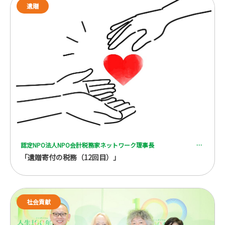
遺贈
認定NPO法人NPO会計税務家ネットワーク理事長 一般社団法人 全国レガシーギフト協会理事 税理士 脇坂 誠也
「遺贈寄付の税務（12回目）」
社会貢献