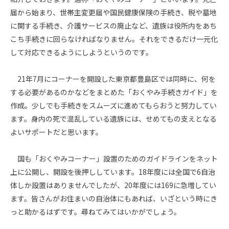
届から始まり、世帯主変更届や国民健康保険の手続き、税や墓地
に関する手続き、介護サービスの廃止など、遺族は役所内をあち
こち手続きに回らなければなりません。それをできるだけ一元化
して対応できるようにしようというのです。
21
年
7
月にコーナーを開設した東京都豊島区では同時に、何を
する必要があるのかなどをまとめた「おくやみ手続きガイド」を
作成。少しでも手続きをスムーズに進めてもらおうと努力してい
ます。身内の死で混乱している遺族には、せめてもの支えとなる
よいサポートだと思います。
国も「おくやみコーナー」設置のためのガイドラインをネット
上に公開し、開設を後押ししています。
18
年度には全国で
6
自治
体しか設置はありませんでしたが、
20
年度には
169
に急増してい
ます。皆さんがお住まいの自治体にもあれば、いざという時にき
っと助かるはずです。尋ねてみてはいかがでしょう。