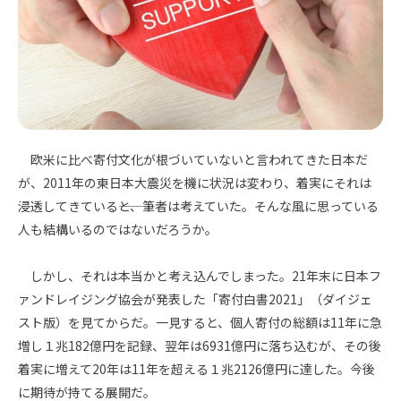
欧米に比べ寄付文化が根づいていないと言われてきた日本だ
が、
2011
年の東日本大震災を機に状況は変わり、着実にそれは
浸透してきている――と、筆者は考えていた。そんな風に思っている
人も結構いるのではないだろうか。
しかし、それは本当かと考え込んでしまった。
21
年末に日本フ
ァンドレイジング協会が発表した「寄付白書
2021
」（ダイジェ
スト版）を見てからだ。一見すると、個人寄付の総額は
11
年に急
増し１兆
182
億円を記録、翌年は
6931
億円に落ち込むが、その後
着実に増えて
20
年は
11
年を超える１兆
2126
億円に達した。今後
に期待が持てる展開だ。