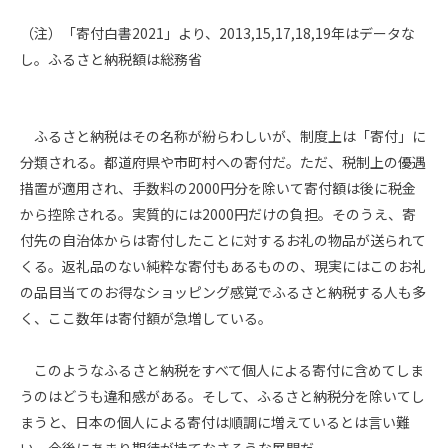
（注）「寄付白書
2021
」より、
2013,15,17,18,19
年はデータな
し。ふるさと納税額は総務省
ふるさと納税はその名称が紛らわしいが、制度上は「寄付」に
分類される。都道府県や市町村への寄付だ。ただ、税制上の優遇
措置が適用され、手数料の
2000
円分を除いて寄付額は後に税金
から控除される。実質的には
2000
円だけの負担。そのうえ、寄
付先の自治体からは寄付したことに対するお礼の物品が送られて
くる。返礼品のない純粋な寄付もあるものの、現実にはこのお礼
の品目当てのお得なショッピング感覚でふるさと納税する人も多
く、ここ数年は寄付額が急増している。
このようなふるさと納税をすべて個人による寄付に含めてしま
うのはどうも違和感がある。そして、ふるさと納税分を除いてし
まうと、日本の個人による寄付は順調に増えているとは言い難
い。今後にあまり期待が持てなさそうな展開だ。