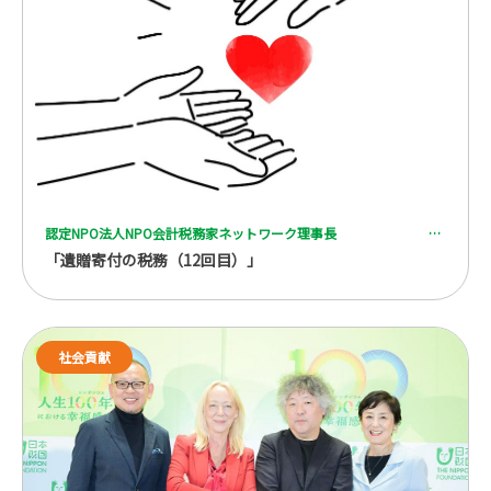
認定NPO法人NPO会計税務家ネットワーク理事長 一般社団法人 全国レガシーギフト協会理事 税理士 脇坂 誠也
「遺贈寄付の税務（12回目）」
社会貢献