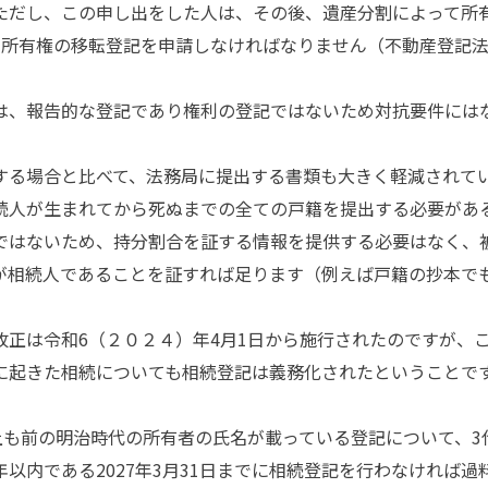
ただし、この申し出をした人は、その後、遺産分割によって所
に所有権の移転登記を申請しなければなりません（不動産登記法7
、報告的な登記であり権利の登記ではないため対抗要件には
る場合と比べて、法務局に提出する書類も大きく軽減されて
続人が生まれてから死ぬまでの全ての戸籍を提出する必要があ
ではないため、持分割合を証する情報を提供する必要はなく、
が相続人であることを証すれば足ります（例えば戸籍の抄本で
正は令和6（２０２４）年4月1日から施行されたのですが、
に起きた相続についても相続登記は義務化されたということで
上も前の明治時代の所有者の氏名が載っている登記について、3
以内である2027年3月31日までに相続登記を行わなければ