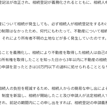
記法が改正され、相続登記が義務化されるとともに、相続人
について相続が発生しても、必ず相続人が相続登記をするわ
の制限はなかったため、何代にもわたって、不動産について相
、それにより所有者不明の土地などが多く発生していたのです
ことを義務化し、相続により不動産を取得した相続人は自己
の所有権を取得したことを知った日から3年以内に不動産の相
の申請を怠ったときは10万円以下の過料に処せられることとな
続人の負担を軽減するため、相続人からの簡易な申し出によ
）制度を新設し、相続が開始したこと及び申請人が法定相続人
され、前記の期間内にこの申し出をすれば、相続登記の申請義