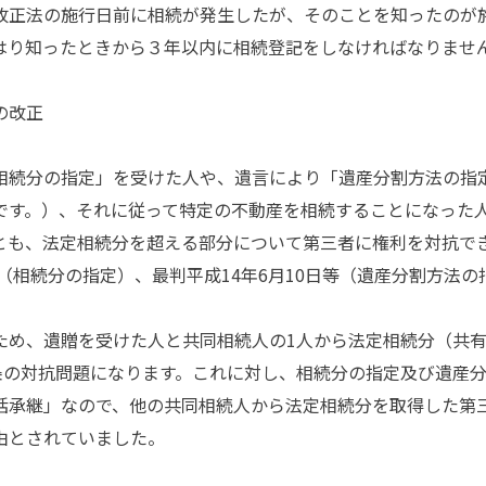
改正法の施行日前に相続が発生したが、そのことを知ったのが
はり知ったときから３年以内に相続登記をしなければなりませ
の改正
続分の指定」を受けた人や、遺言により「遺産分割方法の指
です。）、それに従って特定の不動産を相続することになった
とも、法定相続分を超える部分について第三者に権利を対抗で
等（相続分の指定）、最判平成14年6月10日等（遺産分割方法の
め、遺贈を受けた人と共同相続人の1人から法定相続分（共有
7条の対抗問題になります。これに対し、相続分の指定及び遺産
括承継」なので、他の共同相続人から法定相続分を取得した第三
由とされていました。