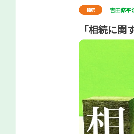
吉田修平
相続
「相続に関