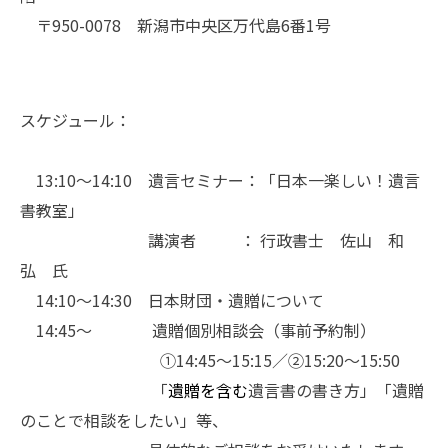
〒
950-0078
新潟市中央区万代島
6
番
1
号
スケジュール：
13:10
～
14:10
遺言セミナー：「日本一楽しい！遺言
書教室」
講演者 ： 行政書士 佐山 和
弘 氏
14:10
～
14:30
日本財団・遺贈について
14:45
〜 遺贈個別相談会（事前予約制）
①
14:45
～
15:15
／
②15:20
～
15:50
「
遺贈を含む
遺言書の書き方」「遺贈
のことで相談をしたい」等、