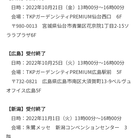
日時：
2022
年
10
月
21
日（金）
13
時
00
分～
16
時
00
分
会場：
TKP
ガーデンシティ
PREMIUM
仙台西口
6F
〒
980-0013
宮城県仙台市青葉区花京院
1
丁目
2-15
ソ
ララプラザ
6F
【広島】受付終了
日時：
2022
年
10
月
25
日（火）
13
時
00
分～
16
時
00
分
会場：
TKP
ガーデンシティ
PREMIUM
広島駅前
5F
〒
732-0821
広島県広島市南区大須賀町
13-9
ベルヴュ
オフイス広島
5F
【新潟】受付終了
日時：
2022
年
11
月
1
日（火）
13
時
00
分～
16
時
00
分
会場：朱鷺メッセ 新潟コンベンションセンター
3
階