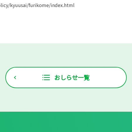
olicy/kyuusai/furikome/index.html
おしらせ一覧