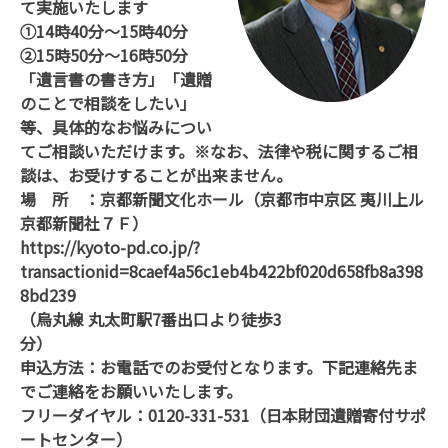
て実施いたします
①14時40分～15時40分
②15時50分～16時50分
「遺言書の書き方」「遺贈
のことで相談をしたい」
等、具体的なお悩みについ
てご相談いただけます。※なお、法律や税に関するご相
談は、お受けすることが出来ません。
場 所 ：京都新聞文化ホール（京都市中京区 夷川上ル
京都新聞社７Ｆ）
https://kyoto-pd.co.jp/?
transactionid=8caef4a56c1eb4b422bf020d658fb8a398
8bd239
（烏丸線 丸太町駅
7
番出口より徒歩
3
分
）
申込方法：お電話でのお受付となります。下記連絡先ま
でご連絡をお願い
いたします。
フリーダイヤル：
0120-331-531
（日本財団遺贈寄付サポ
ートセンター）