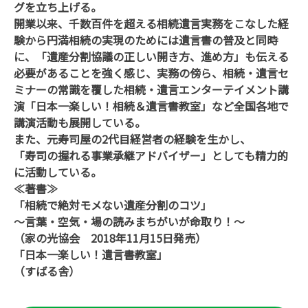
グを立ち上げる。
開業以来、千数百件を超える相続遺言実務をこなした経
験から円満相続の実現のためには遺言書の普及と同時
に、「遺産分割協議の正しい開き方、進め方」も伝える
必要があることを強く感じ、実務の傍ら、相続・遺言セ
ミナーの常識を覆した相続・遺言エンターテイメント講
演「日本一楽しい！相続＆遺言書教室」など全国各地で
講演活動も展開している。
また、元寿司屋の
2
代目経営者の経験を生かし、
「寿司の握れる事業承継アドバイザー」としても精力的
に活動している。
≪著書≫
「相続で絶対モメない遺産分割のコツ」
～言葉・空気・場の読みまちがいが命取り！～
（家の光協会
2018
年
11
月
15
日発売）
「日本一楽しい！遺言書教室」
（すばる舎）