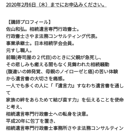
2020
年
2
月
6
日（木）までにお申込みください。
【講師プロフィール】
佐山和弘。相続遺言専門行政書士。
行政書士さやま法務コンサルティング代表。
事業承継士。日本相続学会会員。
元すし職人。
前職
(
寿司屋の２代目
)
のときに父親が急死し、
その悲しみも癒える間もなく見舞われた相続騒動
(腹違いの姉発覚、母親のノイローゼと癌
)
の苦い体験
から遺言書の大切さを痛感。
一人でも多くの人に「『遺言力』すなわち遺言書を通し
て
家族の絆をあらためて結び直す力」を伝えることを使命
と考え、
相続遺言専門行政書士への転身を決意。
平成
20
年に包丁を置き、
相続遺言専門行政書士事務所さやま法務コンサルティン