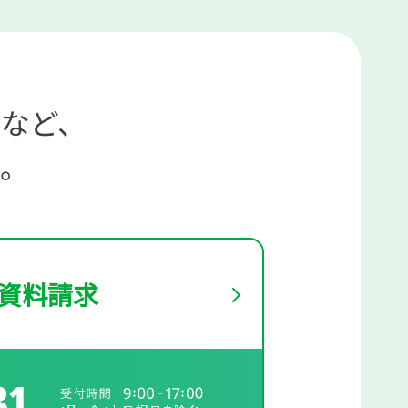
など、
。
資料請求