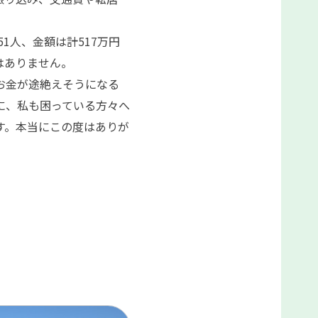
51
人、金額は計
517
万円
はありません。
お金が途絶えそうになる
に、私も困っている方々へ
す。本当にこの度はありが